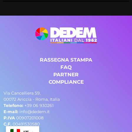
RASSEGNA STAMPA
FAQ
PARTNER
COMPLIANCE
Via Cancelliera 59,
00072 Ariccia - Roma, Italia
Telefono:
+39 06 930261
E-mail:
info@dedem.it
P.IVA
00907201008
C.F.
00491530580