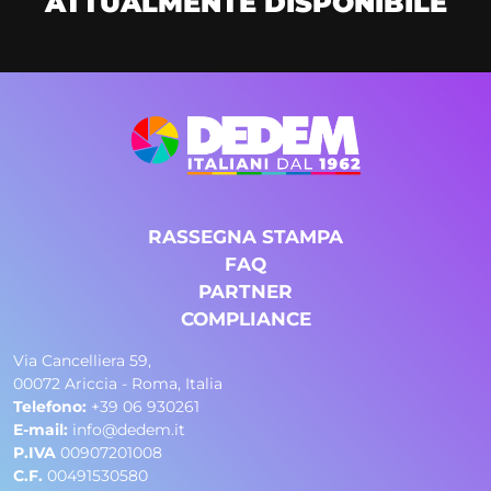
ATTUALMENTE DISPONIBILE
RASSEGNA STAMPA
FAQ
PARTNER
COMPLIANCE
Via Cancelliera 59,
00072 Ariccia - Roma, Italia
Telefono:
+39 06 930261
E-mail:
info@dedem.it
P.IVA
00907201008
C.F.
00491530580