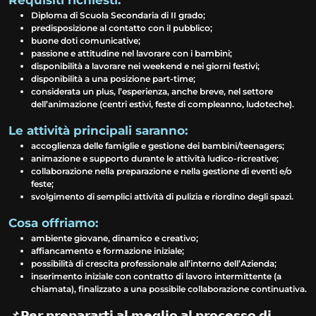
Diploma di Scuola Secondaria di II grado;
predisposizione al contatto con il pubblico;
buone doti comunicative;
passione e attitudine nel lavorare con i bambini;
disponibilità a lavorare nei weekend e nei giorni festivi;
disponibilità a una posizione part-time;
considerata un plus, l’esperienza, anche breve, nel settore
dell’animazione (centri estivi, feste di compleanno, ludoteche).
Le attività principali saranno:
accoglienza delle famiglie e gestione dei bambini/teenagers;
animazione e supporto durante le attività ludico-ricreative;
collaborazione nella preparazione e nella gestione di eventi e/o
feste;
svolgimento di semplici attività di pulizia e riordino degli spazi.
Cosa offriamo:
ambiente giovane, dinamico e creativo;
affiancamento e formazione iniziale;
possibilità di crescita professionale all’interno dell’Azienda;
inserimento iniziale con contratto di lavoro intermittente (a
chiamata), finalizzato a una possibile collaborazione continuativa.
📌𝗣𝗲𝗿 𝗽𝗿𝗲𝗽𝗮𝗿𝗮𝗿𝘁𝗶 𝗮𝗹 𝗺𝗲𝗴𝗹𝗶𝗼 𝗮𝗹 𝗽𝗿𝗼𝗰𝗲𝘀𝘀𝗼 𝗱𝗶