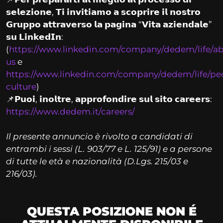
𝘀𝗲𝗹𝗲𝘇𝗶𝗼𝗻𝗲, 𝗧𝗶 𝗶𝗻𝘃𝗶𝘁𝗶𝗮𝗺𝗼 𝗮 𝘀𝗰𝗼𝗽𝗿𝗶𝗿𝗲 𝗶𝗹 𝗻𝗼𝘀𝘁𝗿𝗼
𝗚𝗿𝘂𝗽𝗽𝗼 𝗮𝘁𝘁𝗿𝗮𝘃𝗲𝗿𝘀𝗼 𝗹𝗮 𝗽𝗮𝗴𝗶𝗻𝗮 “𝗩𝗶𝘁𝗮 𝗮𝘇𝗶𝗲𝗻𝗱𝗮𝗹𝗲”
𝘀𝘂 𝗟𝗶𝗻𝗸𝗲𝗱𝗜𝗻:
(
https://www.linkedin.com/company/dedem/life/a
us
e
https://www.linkedin.com/company/dedem/life/pe
culture
)
📌𝗣𝘂𝗼𝗶, 𝗶𝗻𝗼𝗹𝘁𝗿𝗲, 𝗮𝗽𝗽𝗿𝗼𝗳𝗼𝗻𝗱𝗶𝗿𝗲 𝘀𝘂𝗹 𝘀𝗶𝘁𝗼 𝗰𝗮𝗿𝗲𝗲𝗿𝘀:
https://www.dedem.it/careers/
Il presente annuncio è rivolto a candidati di
entrambi i sessi (L. 903/77 e L. 125/91) e a persone
di tutte le età e nazionalità (D.Lgs. 215/03 e
216/03).
QUESTA POSIZIONE NON É