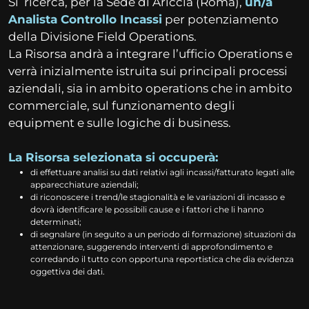
Si ricerca, per la Sede di Ariccia (Roma),
un/a
Analista Controllo Incassi
per potenziamento
della Divisione Field Operations.
La Risorsa andrà a integrare l’ufficio Operations e
verrà inizialmente istruita sui principali processi
aziendali, sia in ambito operations che in ambito
commerciale, sul funzionamento degli
equipment e sulle logiche di business.
La Risorsa selezionata si occuperà:
di effettuare analisi su dati relativi agli incassi/fatturato legati alle
apparecchiature aziendali;
di riconoscere i trend/le stagionalità e le variazioni di incasso e
dovrà identificare le possibili cause e i fattori che li hanno
determinati;
di segnalare (in seguito a un periodo di formazione) situazioni da
attenzionare, suggerendo interventi di approfondimento e
corredando il tutto con opportuna reportistica che dia evidenza
oggettiva dei dati.