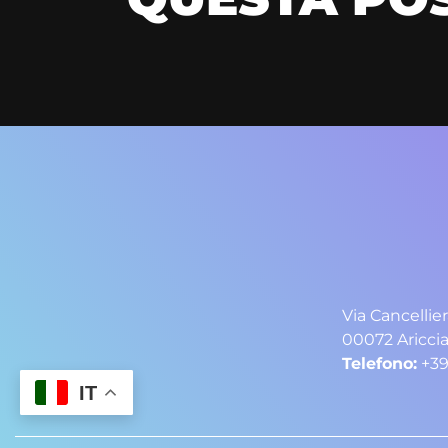
Via Cancellier
00072 Ariccia
Telefono:
+39
IT