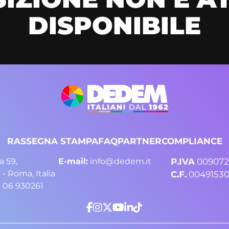
DISPONIBILE
RASSEGNA STAMPA
FAQ
PARTNER
COMPLIANCE
a 59,
E-mail:
info@dedem.it
P.IVA
009072
 - Roma, Italia
C.F.
0049153
 06 930261