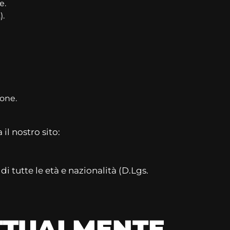
e.
).
ione.
il nostro sito:
di tutte le età e nazionalità (D.Lgs.
ATTUALMENTE