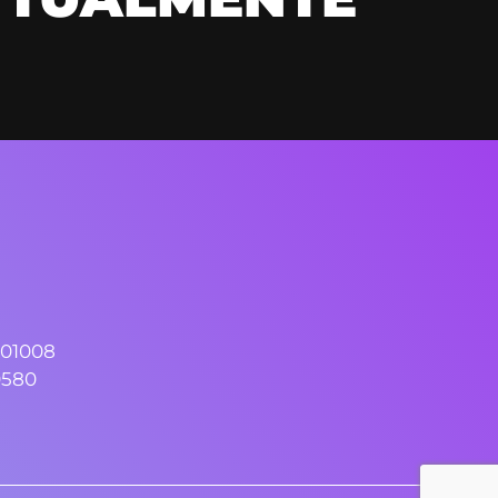
01008
0580