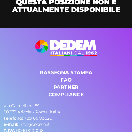
QUESTA POSIZIONE NON É
ATTUALMENTE DISPONIBILE
RASSEGNA STAMPA
FAQ
PARTNER
COMPLIANCE
Via Cancelliera 59,
00072 Ariccia - Roma, Italia
Telefono:
+39 06 930261
E-mail:
info@dedem.it
P.IVA
00907201008