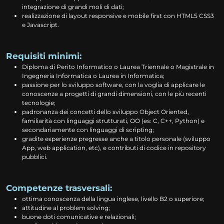
integrazione di grandi moli di dati;
realizzazione di layout responsive e mobile first con HTML5 CSS3
e Javascript.
Requisiti minimi:
Diploma di Perito Informatico o Laurea Triennale o Magistrale in
Ingegneria Informatica o Laurea in Informatica;
passione per lo sviluppo software, con la voglia di applicare le
conoscenze a progetti di grandi dimensioni, con le più recenti
tecnologie;
padronanza dei concetti dello sviluppo Object Oriented,
familiarità con linguaggi strutturati, OO (es: C, C++, Python) e
secondariamente con linguaggi di scripting;
gradite esperienze pregresse anche a titolo personale (sviluppo
App, web application, etc), e contributi di codice in repository
pubblici.
Competenze trasversali:
ottima conoscenza della lingua inglese, livello B2 o superiore;
attitudine al problem solving;
buone doti comunicative e relazionali;