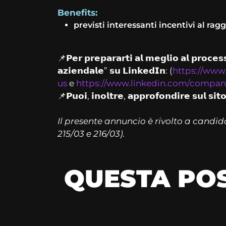
Benefits:
previsti interessanti incentivi al ra
📌𝗣𝗲𝗿 𝗽𝗿𝗲𝗽𝗮𝗿𝗮𝗿𝘁𝗶 𝗮𝗹 𝗺𝗲𝗴𝗹𝗶𝗼 𝗮𝗹 𝗽𝗿𝗼𝗰𝗲𝘀𝘀
𝗮𝘇𝗶𝗲𝗻𝗱𝗮𝗹𝗲” 𝘀𝘂 𝗟𝗶𝗻𝗸𝗲𝗱𝗜𝗻: (
https://www
us
e
https://www.linkedin.com/company
📌𝗣𝘂𝗼𝗶, 𝗶𝗻𝗼𝗹𝘁𝗿𝗲, 𝗮𝗽𝗽𝗿𝗼𝗳𝗼𝗻𝗱𝗶𝗿𝗲 𝘀𝘂𝗹 𝘀𝗶𝘁
Il presente annuncio è rivolto a candidat
215/03 e 216/03).
QUESTA POS