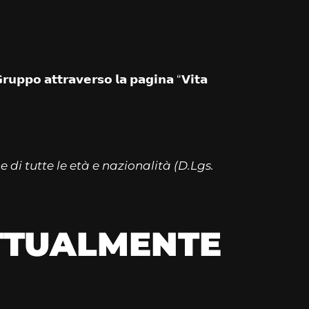
𝗚𝗿𝘂𝗽𝗽𝗼 𝗮𝘁𝘁𝗿𝗮𝘃𝗲𝗿𝘀𝗼 𝗹𝗮 𝗽𝗮𝗴𝗶𝗻𝗮 “𝗩𝗶𝘁𝗮
e di tutte le età e nazionalità (D.Lgs.
ATTUALMENTE