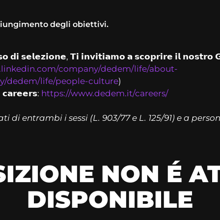
ggiungimento degli obiettivi.
𝗼 𝗱𝗶 𝘀𝗲𝗹𝗲𝘇𝗶𝗼𝗻𝗲, 𝗧𝗶 𝗶𝗻𝘃𝗶𝘁𝗶𝗮𝗺𝗼 𝗮 𝘀𝗰𝗼𝗽𝗿𝗶𝗿𝗲 𝗶𝗹 𝗻𝗼𝘀𝘁𝗿𝗼 
.linkedin.com/company/dedem/life/about-
/dedem/life/people-culture
)
 𝗰𝗮𝗿𝗲𝗲𝗿𝘀:
https://www.dedem.it/careers/
i di entrambi i sessi (L. 903/77 e L. 125/91) e a person
IZIONE NON É 
DISPONIBILE