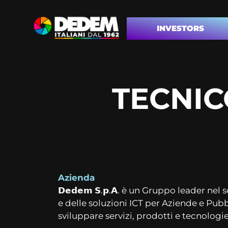
INVESTORS
TECNIC
Azienda
𝗗𝗲𝗱𝗲𝗺
𝗦
.
𝗽
.
𝗔
. è un Gruppo leader nel 
e delle soluzioni ICT per Aziende e Pub
sviluppare servizi, prodotti e tecnologi