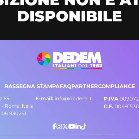
DISPONIBILE
RASSEGNA STAMPA
FAQ
PARTNER
COMPLIANCE
a 59,
E-mail:
info@dedem.it
P.IVA
009072
 - Roma, Italia
C.F.
0049153
 06 930261