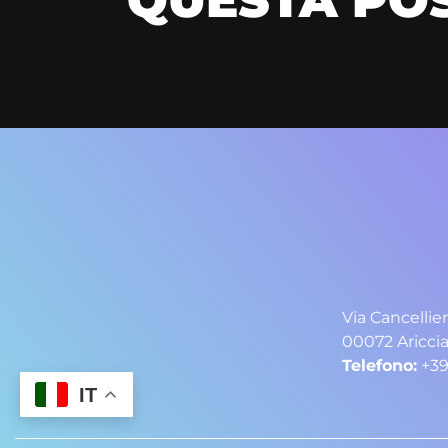
Via Cancellier
00072 Ariccia
Telefono:
+39
IT