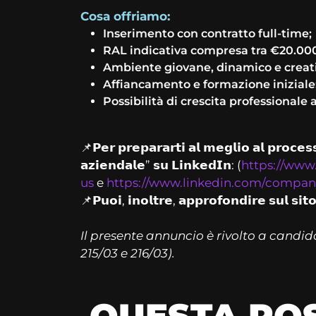
Cosa offriamo:
Inserimento con contratto full-time;
RAL indicativa compresa tra €20.000
Ambiente giovane, dinamico e creat
Affiancamento e formazione iniziale
Possibilità di crescita professionale 
📌𝗣𝗲𝗿 𝗽𝗿𝗲𝗽𝗮𝗿𝗮𝗿𝘁𝗶 𝗮𝗹 𝗺𝗲𝗴𝗹𝗶𝗼 𝗮𝗹 𝗽𝗿𝗼𝗰𝗲𝘀𝘀
𝗮𝘇𝗶𝗲𝗻𝗱𝗮𝗹𝗲” 𝘀𝘂 𝗟𝗶𝗻𝗸𝗲𝗱𝗜𝗻: (
https://www
us
e
https://www.linkedin.com/company
📌𝗣𝘂𝗼𝗶, 𝗶𝗻𝗼𝗹𝘁𝗿𝗲, 𝗮𝗽𝗽𝗿𝗼𝗳𝗼𝗻𝗱𝗶𝗿𝗲 𝘀𝘂𝗹 𝘀𝗶𝘁
Il presente annuncio è rivolto a candidat
215/03 e 216/03).
QUESTA POS