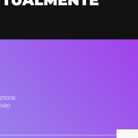
01008
0580