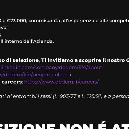
 e €23.000, commisurata all’esperienza e alle compet
ivo;
;
all’interno dell’Azienda.
𝗼 𝗱𝗶 𝘀𝗲𝗹𝗲𝘇𝗶𝗼𝗻𝗲, 𝗧𝗶 𝗶𝗻𝘃𝗶𝘁𝗶𝗮𝗺𝗼 𝗮 𝘀𝗰𝗼𝗽𝗿𝗶𝗿𝗲 𝗶𝗹 𝗻𝗼𝘀𝘁𝗿𝗼 
.linkedin.com/company/dedem/life/about-
/dedem/life/people-culture
)
 𝗰𝗮𝗿𝗲𝗲𝗿𝘀:
https://www.dedem.it/careers/
i di entrambi i sessi (L. 903/77 e L. 125/91) e a person
IZIONE NON É 