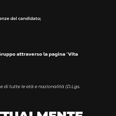
enze del candidato;
𝗚𝗿𝘂𝗽𝗽𝗼 𝗮𝘁𝘁𝗿𝗮𝘃𝗲𝗿𝘀𝗼 𝗹𝗮 𝗽𝗮𝗴𝗶𝗻𝗮 “𝗩𝗶𝘁𝗮
e di tutte le età e nazionalità (D.Lgs.
ATTUALMENTE