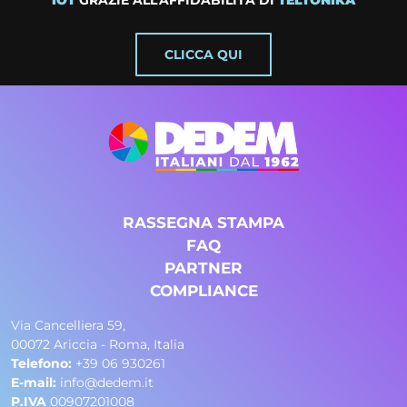
IOT
GRAZIE ALL’AFFIDABILITÀ DI
TELTONIKA
CLICCA QUI
RASSEGNA STAMPA
FAQ
PARTNER
COMPLIANCE
Via Cancelliera 59,
00072 Ariccia - Roma, Italia
Telefono:
+39 06 930261
E-mail:
info@dedem.it
P.IVA
00907201008