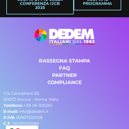
CONFERENZA IJCB
PROGRAMMA
2025
RASSEGNA STAMPA
FAQ
PARTNER
COMPLIANCE
Via Cancelliera 59,
00072 Ariccia - Roma, Italia
Telefono:
+39 06 930261
E-mail:
info@dedem.it
P.IVA
00907201008
C.F.
00491530580