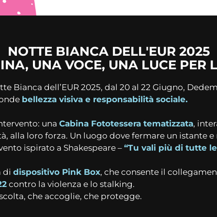
NOTTE BIANCA DELL'EUR 2025
INA, UNA VOCE, UNA LUCE PER 
tte Bianca dell’EUR 2025, dal 20 al 22 Giugno, Dedem
 fonde
bellezza visiva e responsabilità sociale.
intervento: una
Cabina Fototessera tematizzata
, int
tà, alla loro forza. Un luogo dove fermare un istante 
evento ispirato a Shakespeare –
“Tu vali più di tutte le
a di
dispositivo Pink Box
, che consente il collegame
22
contro la violenza e lo stalking.
colta, che accoglie, che protegge.