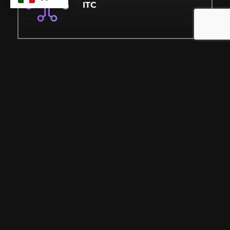
ITC
RASSEGNA STAMPA
FAQ
PARTNER
COMPLIANCE
Via Cancelliera 59,